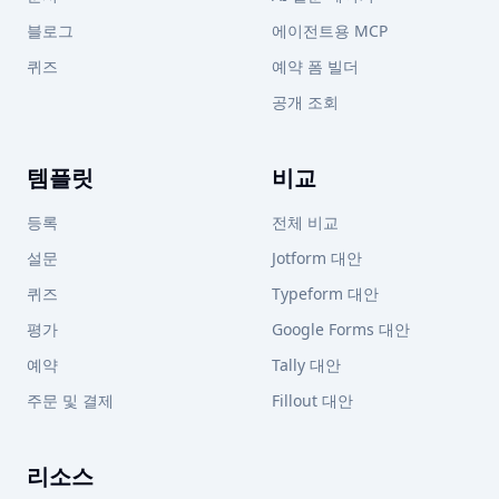
블로그
에이전트용 MCP
퀴즈
예약 폼 빌더
공개 조회
템플릿
비교
등록
전체 비교
설문
Jotform 대안
퀴즈
Typeform 대안
평가
Google Forms 대안
예약
Tally 대안
주문 및 결제
Fillout 대안
리소스