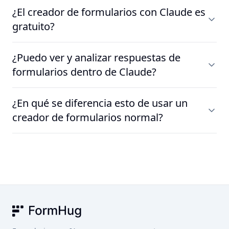
Cualquier tipo — formularios de registro, encuestas,
refinarlo de forma conversacional — "Haz el número de
¿El creador de formularios con Claude es
cuestionarios, formularios de comentarios, formularios
teléfono opcional" o "Agrega un menú desplegable para
gratuito?
de pedidos, RSVP, formularios de admisión de clientes,
talla de camiseta" — y se actualiza de inmediato.
páginas de acceso anticipado y más. Si puedes describirlo
Sí. FormHug ofrece un plan gratuito que incluye creación
a Claude, FormHug puede construirlo. Cada formulario
¿Puedo ver y analizar respuestas de
de formularios, la conexión con Claude y envíos hasta el
obtiene un enlace público que cualquiera puede
formularios dentro de Claude?
límite del plan. Puedes empezar a crear formularios de
completar en su navegador, sin necesidad de cuenta.
inmediato sin tarjeta de crédito. Hay planes de pago
Sí. Pídele a Claude que muestre tus últimos envíos, filtre
disponibles para límites de envíos más altos y funciones
¿En qué se diferencia esto de usar un
por criterios específicos o genere un informe completo
adicionales.
creador de formularios normal?
con gráficas y resúmenes. También puedes hacer
preguntas de seguimiento como "¿Cuáles son las
Con un creador de formularios normal, abandonas
respuestas más comunes?" y Claude analizará los
Claude, abres una herramienta separada, diseñas campos
patrones en tus datos. Las respuestas se almacenan en tu
manualmente, copias el enlace y luego revisas otro panel
cuenta de FormHug y se pueden exportar en cualquier
para los resultados. Con FormHug, todo el proceso —
momento.
crear, compartir, recopilar, analizar y actuar sobre los
datos — sucede dentro de tu conversación con Claude.
También puedes combinarlo con otros conectores de
FormHug
Claude como Gmail, Notion y Slack para automatizar