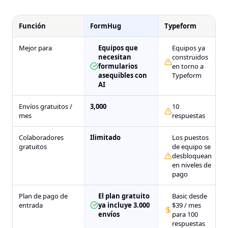
Función
FormHug
Typeform
Mejor para
Equipos que
Equipos ya
necesitan
construidos
formularios
en torno a
asequibles con
Typeform
AI
Envíos gratuitos /
3,000
10
mes
respuestas
Colaboradores
Ilimitado
Los puestos
gratuitos
de equipo se
desbloquean
en niveles de
pago
Plan de pago de
El plan gratuito
Basic desde
entrada
ya incluye 3.000
$39 / mes
envíos
para 100
respuestas