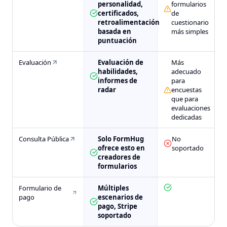
personalidad,
formularios
certificados,
de
retroalimentación
cuestionario
basada en
más simples
puntuación
Evaluación
Evaluación de
Más
habilidades,
adecuado
informes de
para
radar
encuestas
que para
evaluaciones
dedicadas
Consulta Pública
Solo FormHug
No
ofrece esto en
soportado
creadores de
formularios
Formulario de
Múltiples
pago
escenarios de
pago, Stripe
soportado