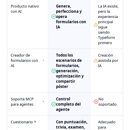
Producto nativo
Genera,
La IA existe,
con AI
perfecciona y
pero la
opera
experiencia
formularios con
principal
IA
sigue
siendo
Typeform
primero
Creador de
Todos los
Creación
formularios con
escenarios de
asistida por
AI
formularios,
IA
generación,
optimización y
compartir
póster
Soporte MCP
Control
No
para agentes
completo del
soportado
agente
Cuestionario
Con puntuación,
Adecuado
trivia, examen,
para