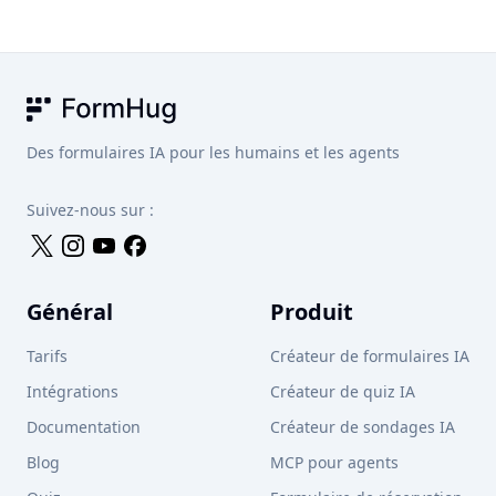
endroit, vous pouvez générer des formulaires avec l'IA,
diriger les gens vers des pages d'inscription ou de
réservation, collecter des paiements, noter des quiz,
analyser les soumissions, permettre aux participants de
consulter leurs propres résultats et connecter des agents
FormHug
IA via MCP.
Des formulaires IA pour les humains et les agents
Suivez-nous sur :
Général
Produit
Tarifs
Créateur de formulaires IA
Intégrations
Créateur de quiz IA
Documentation
Créateur de sondages IA
Blog
MCP pour agents