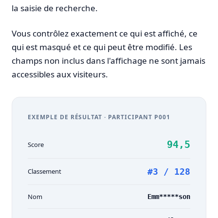
la saisie de recherche.
Vous contrôlez exactement ce qui est affiché, ce
Créer une requête pu
qui est masqué et ce qui peut être modifié. Les
Sélectionnez un formulaire ou importez des données Excel po
champs non inclus dans l'affichage ne sont jamais
accessibles aux visiteurs.
EXEMPLE DE RÉSULTAT · PARTICIPANT P001
Sélectionner un formulaire
Sélectionnez un formulaire pour créer une page de
Importez 
requête publique
94,5
Score
Téléverser un fichier
Importez des données Excel dans FormHug et créez automatiquement 
#3 / 128
Classement
Nom
Emm*****son
Glissez-déposez le fichier ici ou cliquez sur le bou