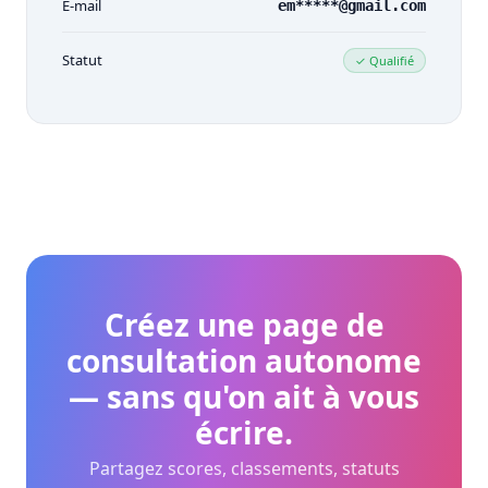
E-mail
em*****@gmail.com
Télécharger l’exemple : Résultats du c
Téléverser le fichier
Statut
✓ Qualifié
Créez une page de
consultation autonome
— sans qu'on ait à vous
écrire.
Partagez scores, classements, statuts