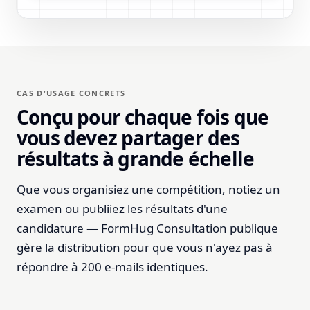
Total des crédits
48
Moyenne générale
CAS D'USAGE CONCRETS
3.6
Conçu pour chaque fois que
vous devez partager des
Nom complet
résultats à grande échelle
Identifiant étudiant
Que vous organisiez une compétition, notiez un
Numéro d'identification
examen ou publiiez les résultats d'une
E-mail
alex.johnson
candidature — FormHug Consultation publique
gère la distribution pour que vous n'ayez pas à
Programme / Filière
répondre à 200 e-mails identiques.
Score global