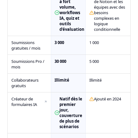
à fort
de Notion et les
volume,
équipes avec des
workflows
besoins
IA, quiz et
complexes en
outils
logique
d'évaluation
conditionnelle
Soumissions
3 000
1 000
gratuites / mois
Soumissions Pro /
30 000
5 000
mois
Collaborateurs
Illimité
Illimité
gratuits
Créateur de
Natif dès le
Ajouté en 2024
formulaires IA
premier
jour,
couverture
de plus de
scénarios