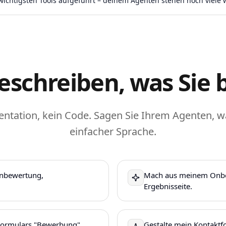
 wichtigsten Tools aufgeführt – deinem Agenten stehen noch viele 
eschreiben, was Sie
tation, kein Code. Sagen Sie Ihrem Agenten, w
einfacher Sprache.
rnbewertung,
Mach aus meinem Onboa
Ergebnisseite.
 Formulars "Bewerbung".
Gestalte mein Kontaktf