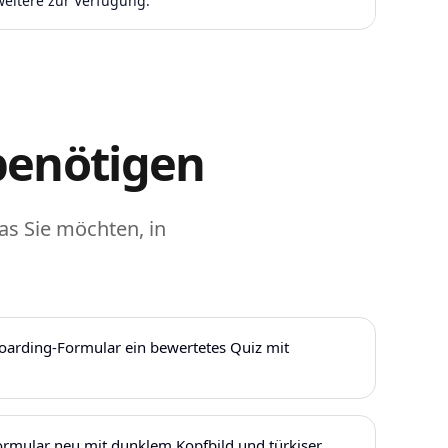
weitere zur Verfügung.
 benötigen
as Sie möchten, in
rding-Formular ein bewertetes Quiz mit
ormular neu mit dunklem Kopfbild und türkiser