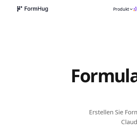
Produkt
FormHug
PRODUK
KI-
KI-
Bu
Formula
Zah
Erstellen Sie Fo
Claud