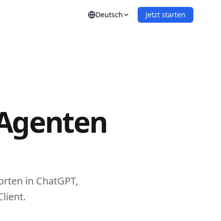
Deutsch
Jetzt starten
UNGEN
s
Events & Konferenzen
enerierung
ungen & Zahlungen
ungen
-Agenten
igung
orten in ChatGPT,
lient.