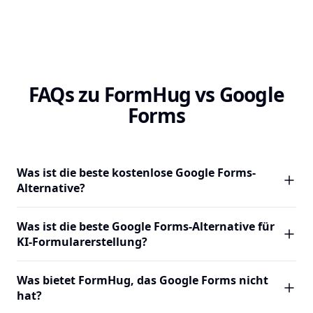
FAQs zu FormHug vs Google
Forms
Was ist die beste kostenlose Google Forms-
Alternative?
FormHug ist eine starke kostenlose Google Forms-
Was ist die beste Google Forms-Alternative für
Alternative für Teams, die mehr als einfache
KI-Formularerstellung?
Datenerfassung benötigen. Der kostenlose Plan umfasst
3.000 Einreichungen pro Monat, KI-Formularerstellung,
FormHug ist der einzige große Formular-Builder, der von
Was bietet FormHug, das Google Forms nicht
ansprechende Classic- und Card-Layouts, erweiterte Quiz-
Grund auf KI-nativ ist. Sie können ein vollständiges
hat?
Bewertung mit Zertifikaten und Öffentliche Abfrage —
Formular aus einer einfachsprachigen Beschreibung