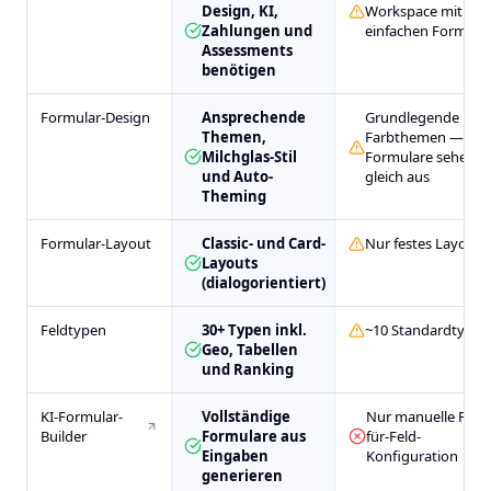
Design, KI,
Workspace mit
Zahlungen und
einfachen Formula
Assessments
benötigen
Formular-Design
Ansprechende
Grundlegende
Themen,
Farbthemen — alle
Milchglas-Stil
Formulare sehen
und Auto-
gleich aus
Theming
Formular-Layout
Classic- und Card-
Nur festes Layout
Layouts
(dialogorientiert)
Feldtypen
30+ Typen inkl.
~10 Standardtypen
Geo, Tabellen
und Ranking
KI-Formular-
Vollständige
Nur manuelle Feld-
Builder
Formulare aus
für-Feld-
Eingaben
Konfiguration
generieren