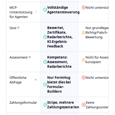
MCP-
Vollständige
Nicht unterstützt
Unterstützung
Agentensteuerung
für Agenten
Quiz
Bewertet,
Nur grundlegende
Zertifikate,
Richtig/Falsch-
Radarberichte,
Bewertung
KI-Ergebnis-
Feedback
Assessment
Kompetenz-
Nicht für Assessme
Assessment,
konzipiert
Radarberichte
Öffentliche
Nur FormHug
Nicht unterstützt
Abfrage
bietet dies bei
Formular-
Buildern
Zahlungsformular
Stripe, mehrere
Keine
Zahlungsszenarien
Zahlungsunterstü