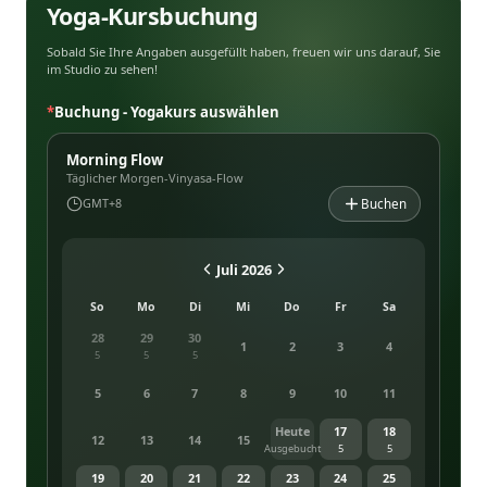
Yoga-Kursbuchung
Sobald Sie Ihre Angaben ausgefüllt haben, freuen wir uns darauf, Sie
im Studio zu sehen!
*
Buchung - Yogakurs auswählen
Morning Flow
Täglicher Morgen-Vinyasa-Flow
Buchen
GMT+8
Juli 2026
So
Mo
Di
Mi
Do
Fr
Sa
28
29
30
1
2
3
4
5
5
5
5
6
7
8
9
10
11
Heute
17
18
12
13
14
15
Ausgebucht
5
5
19
20
21
22
23
24
25