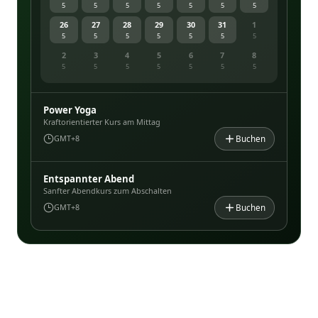
5
5
5
5
5
5
5
26
27
28
29
30
31
1
5
5
5
5
5
5
5
2
3
4
5
6
7
8
5
5
5
5
5
5
5
Power Yoga
Kraftorientierter Kurs am Mittag
Buchen
GMT+8
Entspannter Abend
Sanfter Abendkurs zum Abschalten
Buchen
GMT+8