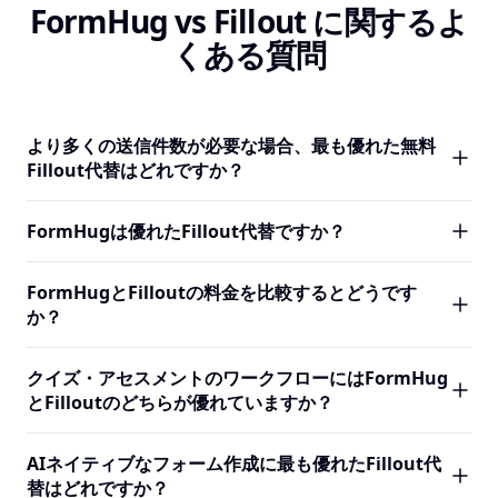
FormHug vs Fillout に関するよ
くある質問
より多くの送信件数が必要な場合、最も優れた無料
Fillout代替はどれですか？
FormHugはFilloutより3倍多い無料送信件数を提供します
FormHugは優れたFillout代替ですか？
— 月3,000件 vs 1,000件。有料プランでも差はさらに広が
ります。FormHugのProプランは月30,000件に対して
はい — 特に、あらゆる価格帯でより多くの送信量が必要な
FormHugとFilloutの料金を比較するとどうです
FilloutのProは5,000件です。Filloutの送信件数制限に達す
場合、より強力なクイズ/アセスメントエンジン、回答者セ
か？
ることが多いチームには、FormHugが自然な次のステップ
ルフサービス用公開照会、AIエージェント向けMCPサポー
です。
トが必要な場合に優れています。FormHugは最初からAIネ
FormHugのフリープランは月3,000件の送信を含みます
クイズ・アセスメントのワークフローにはFormHug
イティブとして設計されているのに対し、FilloutはAI生成
が、Filloutのフリープランは1,000件が上限です。有料プラ
とFilloutのどちらが優れていますか？
を後から追加しました。コアのフォーム作成は両方とも優
ンでは、FormHugのProプランが30,000件に対してFillout
れているため、チームが実際に必要とする高度な機能によ
は5,000件。Filloutのカスタムエンドページは有料プランが
FormHugはクイズ・アセスメントのワークフローに優れて
って選択が決まります。
AIネイティブなフォーム作成に最も優れたFillout代
必要ですが、FormHugは無料で利用可能。Filloutの
います。完全なスコアリングエンジン・パーソナリティス
替はどれですか？
Businessプラン（月$75）は無制限送信を提供し、