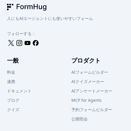
じているなら、FormHugはまさにそのギャップを埋めるた
めに作られています。
FormHug
人にもAIエージェントにも使いやすいフォーム
フォローする：
一般
プロダクト
料金
AIフォームビルダー
連携
AIクイズメーカー
ドキュメント
AIアンケートメーカー
ブログ
MCP for Agents
クイズ
予約フォームビルダー
公開照会