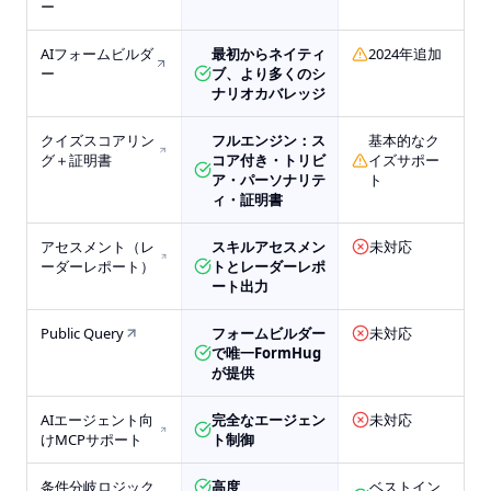
ー
AIフォームビルダ
最初からネイティ
2024年追加
ー
ブ、より多くのシ
ナリオカバレッジ
クイズスコアリン
フルエンジン：ス
基本的なク
グ＋証明書
コア付き・トリビ
イズサポー
ア・パーソナリテ
ト
ィ・証明書
アセスメント（レ
スキルアセスメン
未対応
ーダーレポート）
トとレーダーレポ
ート出力
Public Query
フォームビルダー
未対応
で唯一FormHug
が提供
AIエージェント向
完全なエージェン
未対応
けMCPサポート
ト制御
条件分岐ロジック
高度
ベストイン