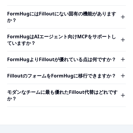
タイルのアセスメント・レーダーレポート・知識試験・証
FormHugにも無制限オプションがあります。購入前に各プ
明書生成を備えています。Filloutは基本的なクイズ機能を
FormHugは最初からAIを中心に設計されており、自然言語
ロダクトの料金ページで最新情報をご確認ください。
FormHugにはFilloutにない固有の機能があります
提供しますが、スコアリング・結果アウトプット・認定に
フォーム生成・AI駆動の最適化・MCP経由のエージェント
か？
おいてFormHugの深さには及びません。アセスメントがコ
制御がコア機能です。FilloutはAI生成を2024年に市場の需
アユースケースなら、FormHugが適しています。
要に応えて追加しました。どちらもAIでフォームを生成で
公開照会が際立っています。回答者が名前やIDで自分の結
FormHugはAIエージェント向けMCPをサポートし
きますが、FormHugのAIカバレッジはより多くのフォーム
果（試験スコア・競技ランキング・登録情報など）を照会
ていますか？
シナリオで幅広く深いです。
できる機能は、他の主要フォームビルダーにはありませ
ん。FormHugはAIエージェント向けMCPサポート・証明書
はい。FormHugはMCPをサポートしており、Claudeや
FormHugよりFilloutが優れている点は何ですか？
付きのより完全なクイズスコアリングエンジン・より充実
CursorなどのAIエージェントがフォームを作成し、回答を
した無料プランの送信件数制限も持っています。
収集し、ワークフローを起動できます。FilloutはMCPサポ
Filloutは非常に複雑な分岐シナリオを卓越した精度で処理
FilloutのフォームをFormHugに移行できますか？
ートを持っていません。AIエージェントワークフローを構
するベストインクラスの条件分岐ロジックを持っていま
築・利用するチームには、FormHugがより優れた連携ポイ
す。またNotionのネイティブ統合もあり、Notion中心のチ
ワンクリックの直接移行はありません。推奨される方法は
ントです。
モダンなチームに最も優れたFillout代替はどれです
ームに最適です。Notionに深く依存しているか、フォーム
AI支援再構築です。公開FilloutフォームのURLをFormHug
か？
ビルダーで最も洗練された条件分岐ロジックが必要な場合
に貼り付けると、それを参考にして同等のフォームを生成
は、Filloutを評価する価値があります。
します。標準的なフィールド・条件分岐ロジック・基本的
FormHugは、より多くの無料送信量・より強力なAIネイテ
なレイアウトは移行しやすいです。カスタムテーマ・高度
ィブワークフロー・クイズ/アセスメントツール・公開照会
なNotion連携・複雑なマルチステップフローはより手動で
を求めるチームに最適なFillout代替です。Filloutの制限に
の作業が必要です。
達しているか、FilloutのAIとクイズ機能が十分でないと感