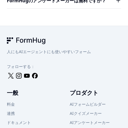
FormHugのアンケートメーカーは無料ですか？
を表示・生データをCSVにエクスポートして詳細な分析が
名モードを1つのプロダクトで必要とするチームに最も優れ
できます。
た無料アンケートメーカーです。多くの代替品は無料回答
はい。フリープランにはAIアンケート生成・無制限のアン
を月10〜100件に制限しているか、分析を有料プランに限
ケート・月3,000件の回答・すべての質問タイプ・リアルタ
定しています。FormHugのフリープランには月3,000件の
イム分析・匿名モードが含まれます。開始にクレジットカ
回答・すべての質問タイプ・フル分析ダッシュボードが含
ードは不要です。
まれます。クレジットカード不要。
FormHug
人にもAIエージェントにも使いやすいフォーム
フォローする：
一般
プロダクト
料金
AIフォームビルダー
連携
AIクイズメーカー
ドキュメント
AIアンケートメーカー