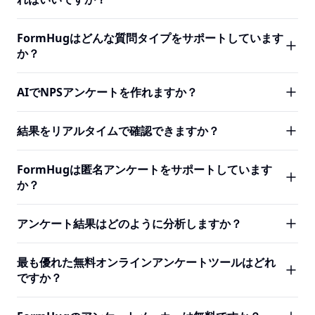
オンラインアンケートメーカーです。顧客フィードバック
FormHugのAIが完全なアンケートを生成します：質問の順
の収集・従業員満足度の測定・市場調査・イベント意見の
序・適切なフィールドタイプ・選択式質問の回答選択肢・
FormHug.aiで無料サインアップし、アンケートの目標を説
収集に使用できます。
FormHugはどんな質問タイプをサポートしています
関係のないセクションをスキップするロジック。公開前に
明すると、AIが数秒で完全なアンケートを作成します — 質
か？
何でも確認・調整できます。
問・フィールドタイプ・回答選択肢・ロジック。フリープ
ランにはAI生成・リアルタイム分析・匿名モードが含まれ
FormHugはすべての一般的なアンケート質問タイプをサポ
AIでNPSアンケートを作れますか？
ます。クレジットカード不要。
ートしています：複数選択・チェックボックス・短いテキ
スト・長いテキスト・数値・メール・ドロップダウン・評
はい。NPSの目標を説明します — 例えば「オープンエンド
結果をリアルタイムで確認できますか？
価スケール・NPS（0〜10）・リッカートスケール・マトリ
のフォローアップ付きSaaS製品のNPSアンケート」 —
ックス・日付ピッカー・ファイルアップロード・署名。す
FormHug AIが0〜10のNPSフィールド・フォローアップテ
はい。すべてのFormHugアンケートには内蔵の分析ダッシ
べてのフィールドタイプは追加設定なしでモバイルでも機
FormHugは匿名アンケートをサポートしています
キスト質問・ヘルパーテキストを含む完全なアンケートを
ュボードがあります。新しい回答が届くとグラフ・パーセ
能します。
か？
生成します。分析ダッシュボードは回答が集まると自動的
ンテージ・サマリーが更新されます。NPS質問について
にプロモーター/パッシブ/デトラクターの分布を計算しま
は、FormHugがプロモーター/デトラクターの分布を自動
はい。アンケート設定で匿名モードを有効にすると、識別
す。
アンケート結果はどのように分析しますか？
計算します。生データをCSVにエクスポートしたり、日付
情報は収集されず回答とも紐付けられません。回答者が匿
範囲で回答をフィルタリングすることもできます。
名性を信頼することで正直で率直なフィードバックが得ら
すべてのFormHugアンケートにはリアルタイムで更新され
最も優れた無料オンラインアンケートツールはどれ
れる、従業員エンゲージメントアンケートや退職時インタ
る内蔵の分析ダッシュボードがあります。回答数・質問ご
ですか？
ビューに特に有用です。
とのグラフ・NPSの内訳・評価の平均・回答分布が自動的
に表示されます。日付範囲でフィルタリング・個別の回答
FormHugはAI生成・NPSサポート・リアルタイム分析・匿