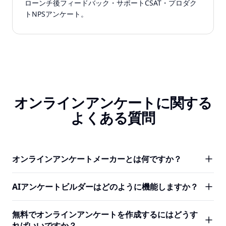
ローンチ後フィードバック・サポートCSAT・プロダク
トNPSアンケート。
オンラインアンケートに関する
よくある質問
オンラインアンケートメーカーとは何ですか？
オンラインアンケートメーカーは、評価・ランキング・自
AIアンケートビルダーはどのように機能しますか？
由回答・複数選択などの構造化された回答を収集するデジ
タルアンケートを作成するツールです。FormHugはコーデ
研究目標を1文で説明します — 例えば「ソフトウェアカン
無料でオンラインアンケートを作成するにはどうす
ィングなしでアンケートを作成・公開・分析できる無料の
ファレンスのイベント後フィードバックアンケート」。
ればいいですか？