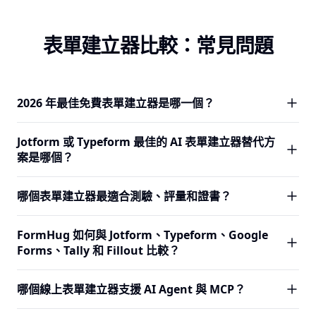
表單建立器比較：常見問題
2026 年最佳免費表單建立器是哪一個？
Google Forms 和 Tally 提供無限制的免費提交。FormHug
Jotform 或 Typeform 最佳的 AI 表單建立器替代方
每月提供 3,000 筆免費提交，並附帶 AI 表單生成、測驗計
案是哪個？
分、預約表單、付款表單與不限協作人數。Jotform 每月提
供 100 筆免費提交，Typeform 提供 10 筆，Fillout 提供
FormHug 是 Jotform 和 Typeform 最具 AI 原生性的替代方
哪個表單建立器最適合測驗、評量和證書？
1,000 筆。最佳選擇取決於你是否需要無限制的量（Google
案。它能從自然語言提示生成完整的表單結構，而非只是一
Forms / Tally）或更豐富的功能（FormHug）。
個需要填充的骨架。它還包含對 AI Agent 的 MCP 支援、從
FormHug 在主流表單建立器中擁有最完整的測驗與評量引
FormHug 如何與 Jotform、Typeform、Google
現有表單進行 AI 輔助重建，以及測驗、問卷、預約、付款與
擎。它支援計分測驗、知識問答格式、知識考試、人格評
Forms、Tally 和 Fillout 比較？
評量等特殊 AI 生成類型。
量、雷達圖報告與證書生成。Typeform 和 Jotform 提供部
分測驗支援。Google Forms、Tally 和 Fillout 的原生測驗計
FormHug 在 AI 原生表單建立、免費提交量（每月 3,000
哪個線上表單建立器支援 AI Agent 與 MCP？
分功能有限或完全不支援。
筆）、不限協作人數、測驗與評量工具、預約日曆、付款表
單、對外查詢，以及對 AI Agent 的 MCP 支援方面領先。