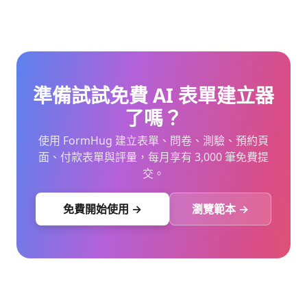
準備試試免費 AI 表單建立器
了嗎？
使用 FormHug 建立表單、問卷、測驗、預約頁
面、付款表單與評量，每月享有 3,000 筆免費提
交。
免費開始使用 →
瀏覽範本 →