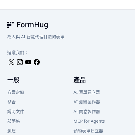
Notion 頁面並共享相同的簡潔編輯體驗。Fillout 也支援
FormHug 從每月 $29 起（每月 10,000 筆提交），Tally 從
Notion 資料庫連接。如果你在 Notion 連接的同時還需要 AI
每月 $29 起（進階功能，提交量在免費方案已無限制），
生成、測驗計分或預約表單，FormHug 是更強的選擇。
Jotform 從每月 $39 起。各方案的功能與限制各有不同，購
買前請查閱各工具的最新定價頁面。
FormHug
為人與 AI 智慧代理打造的表單
追蹤我們：
一般
產品
方案定價
AI 表單建立器
整合
AI 測驗製作器
說明文件
AI 問卷製作器
部落格
MCP for Agents
測驗
預約表單建立器