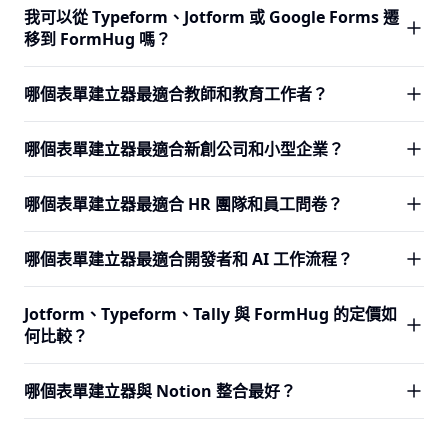
FormHug、Jotform 和 Tally 均支援 MCP。FormHug 擁有
我可以從 Typeform、Jotform 或 Google Forms 遷
Jotform 在企業整合方面領先。Typeform 在對話式問卷使用
最完整的 MCP 伺服器：表單建立、欄位編輯、提交記錄讀取
移到 FormHug 嗎？
者體驗方面領先。Google Forms 和 Tally 在真正無限制的免
與資料提交均可作為 MCP 工具使用。如果你希望 Claude、
費提交方面勝出。Fillout 在整合深度方面領先。
Cursor 或其他相容 MCP 的用戶端中的 AI Agent 能自主建立
實際遷移路徑是 AI 輔助重建：貼上公開表單 URL 或描述舊
哪個表單建立器最適合教師和教育工作者？
並操作表單，FormHug 是最佳選擇。
表單，FormHug 即會生成一個相近的版本。標準欄位、問
卷、報名表單、測驗與基本條件邏輯都能順利遷移。複雜的
FormHug 是教育工作者的最強選擇。它內建測驗計分、自動
哪個表單建立器最適合新創公司和小型企業？
整合、自訂付款流程或深度品牌化的版面可能需要手動調
證書生成與評量報告，無需任何附加元件。教師可以建立計
整。
分測驗、人格評量與課程評鑑，系統自動計分並發放證書。
FormHug 是專為小型團隊和新創公司打造的。它提供每月
哪個表單建立器最適合 HR 團隊和員工問卷？
免費方案已涵蓋大多數課堂使用情境。
3,000 筆免費提交、免費方案的不限協作人數、可節省大量
時間的 AI 表單建立器，以及單一工具支援多種表單類型。
FormHug 非常適合人力資源使用情境：員工問卷、到職表
哪個表單建立器最適合開發者和 AI 工作流程？
Typeform 和 Jotform 在免費方案中均只允許一名協作者，
單、活動報名與預約排程均可在免費方案中使用。不限團隊
且免費提交量明顯較少。
成員意味著不會因座位數而增加費用。Jotform 是大型企業
FormHug 是 2026 年最適合開發者和 AI 的表單建立器。其
Jotform、Typeform、Tally 與 FormHug 的定價如
有複雜審批工作流程和 HIPAA 合規需求時的強力替代方案。
MCP 伺服器將表單管理作為 AI Agent 工具公開。對外查詢
何比較？
讓你能像 API 一樣查詢提交資料。對於正在建立 AI 工作流
程、自動化或 Agent 驅動資料收集的團隊，FormHug 是最
在免費方案：Google Forms 和 Tally 提供不限提交；
哪個表單建立器與 Notion 整合最好？
有能力的選擇。
FormHug 提供每月 3,000 筆；Fillout 提供每月 1,000 筆；
Jotform 提供每月 100 筆；Typeform 提供每月 10 筆。付費
Tally 擁有最深度的原生 Notion 整合 — 表單可直接嵌入
方案：Fillout 從每月 $15 起，Typeform 從每月 $25 起，