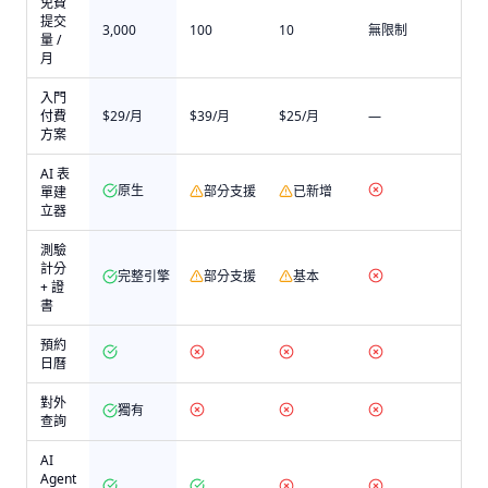
免費
提交
3,000
100
10
無限制
量 /
月
入門
付費
$29/月
$39/月
$25/月
—
方案
AI 表
原生
部分支援
已新增
單建
立器
測驗
計分
完整引擎
部分支援
基本
+ 證
書
預約
日曆
對外
獨有
查詢
AI
Agent