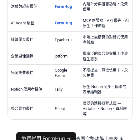
內建計分與證書功能，免費
測驗與證書最佳
FormHug
使用
MCP 伺服器、API 優先、AI
AI Agent 最佳
FormHug
原生工作流程
市場上最精良的對話式使用
精緻問卷最佳
Typeform
者體驗
最廣泛的整合與審批工作流
企業最佳選擇
Jotform
程生態系
Google
不限提交、無需信用卡、永
完全免費最佳
Forms
久免費
原生 Notion 同步、簡潔的
Notion 使用者最佳
Tally
表單編輯器
廣泛的連接器程式庫 —
整合能力最佳
Fillout
Airtable、Notion、資料庫
等
免費試用 FormHug →
查看完整功能比較表 ↓