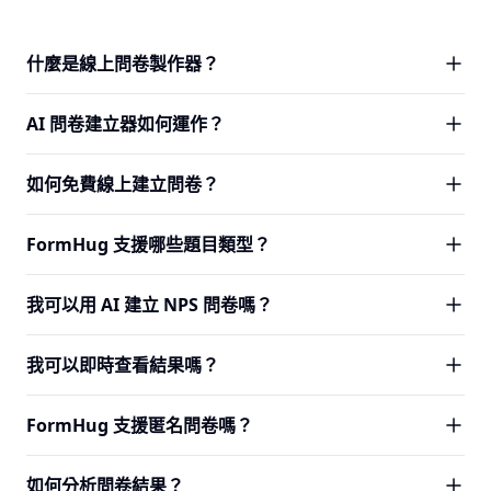
什麼是線上問卷製作器？
線上問卷製作器是一種建立數位問卷以收集結構化回應的工
AI 問卷建立器如何運作？
具 — 評分、排名、開放式文字、多選等。FormHug 是免費
的線上問卷製作器，讓你無需撰寫程式碼即可建立、發布與
用一句話描述你的研究目標 — 例如「一個軟體研討會的活動
如何免費線上建立問卷？
分析問卷。可用於收集顧客意見回饋、衡量員工滿意度、進
後意見回饋問卷」。FormHug 的 AI 生成完整問卷：問題順
行市場研究或收集活動意見。
序、適當的欄位類型、封閉式問題的答案選項，以及跳過不
在 FormHug.ai 免費註冊，描述你的問卷目標，AI 在幾秒內
FormHug 支援哪些題目類型？
相關段落的邏輯。你在發布前審閱並調整任何部分。
建立完整問卷 — 問題、欄位類型、答案選項與邏輯。免費方
案包含 AI 生成、即時分析與匿名模式。無需信用卡。
FormHug 支援所有常見的問卷題目類型：多選、核取方塊、
我可以用 AI 建立 NPS 問卷嗎？
短文字、長文字、數字、電子郵件、下拉選單、評分量表、
NPS（0–10）、李克特量表、矩陣、日期選擇器、檔案上傳
可以。描述你的 NPS 目標 — 例如「一個附開放式後續問題
我可以即時查看結果嗎？
與簽名。所有欄位類型在行動裝置上均可正常運作，無需額
的 SaaS 產品 NPS 問卷」— FormHug AI 生成完整問卷，包
外設定。
括 0–10 NPS 欄位、後續文字問題與說明文字。分析儀表板
可以。每個 FormHug 問卷都有內建分析儀表板。圖表、百
FormHug 支援匿名問卷嗎？
在回應到來時自動計算推薦者/中立者/貶損者分布。
分比與摘要在新回應到來時更新。對於 NPS 問題，
FormHug 自動計算推薦者/貶損者分布。你還可以將原始資
是的。在問卷設定中啟用匿名模式，就不會收集或連結任何
如何分析問卷結果？
料匯出為 CSV 或按日期範圍篩選回應。