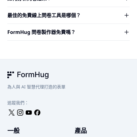
識別資訊到回應。這對員工參與度問卷和離職訪談特別有
用，因為坦誠的意見回饋取決於受訪者相信自己的匿名性。
每個 FormHug 問卷都包含即時更新的內建分析儀表板。你
最佳的免費線上問卷工具是哪個？
會自動看到回應數量、逐題圖表、NPS 分析、評分平均值與
答案分佈。你可以按日期範圍篩選、查看個別回應，並將原
FormHug 是需要 AI 生成、NPS 支援、即時分析與匿名模式
FormHug 問卷製作器免費嗎？
始資料匯出為 CSV 以進行更深入的分析。
的團隊的最佳免費問卷製作器 — 全都在一個產品中。大多數
替代方案要麼將免費回應限制在每月 10 至 100 筆，要麼將
是的。免費方案包含 AI 問卷生成、不限問卷、每月 3,000
分析功能鎖在付費方案後面。FormHug 免費方案包含每月
筆回應、所有題目類型、即時分析與匿名模式。開始無需信
3,000 筆回應、所有題目類型與完整分析儀表板。無需信用
用卡。
卡。
FormHug
為人與 AI 智慧代理打造的表單
追蹤我們：
一般
產品