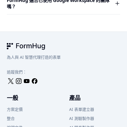
FormHug 適合已使用 Google Workspace 的團隊
訂設定在發布前可能需要手動清理。
FormHug 的 30+、固定版面且品牌控制有限、無付款欄
嗎？
位、不支援預約、無 AI 建立器、沒有證書或雷達圖報告的基
本測驗計分，以及沒有對外查詢。對於簡單問卷它很管用，
是的。FormHug 可在任何瀏覽器中運作，不受你的技術架構
但它並非為現代表單建立器所支援的各種使用情境而設計。
限制。如果輸出到 Google 試算表是必要的，你可以將
FormHug 提交記錄匯出為 CSV。原生試算表整合是 Google
Forms 具有天然優勢的一個領域 — 如果這個工作流程對你
的團隊至關重要，在切換前請將其納入考量。
FormHug
為人與 AI 智慧代理打造的表單
追蹤我們：
一般
產品
方案定價
AI 表單建立器
整合
AI 測驗製作器