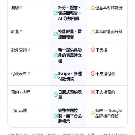
測驗
計分、證書、
僅基本對錯計分
雷達圖報告、
AI 分數回饋
評量
技能評量、雷
非為評量而設計
達圖報告
對外查詢
唯一提供此功
不支援
能的表單建立
器
付款表單
Stripe、多種
不支援付款
付款情境
預約 / 排程
日曆式預約表
不支援預約
單
自訂品牌
完整主題控
有限 — Google
制，無平台品
品牌標示保留
牌標示