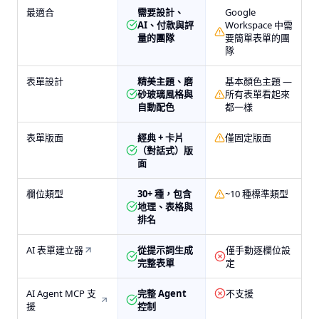
最適合
需要設計、
Google
AI、付款與評
Workspace 中需
量的團隊
要簡單表單的團
隊
表單設計
精美主題、磨
基本顏色主題 —
砂玻璃風格與
所有表單看起來
自動配色
都一樣
表單版面
經典 + 卡片
僅固定版面
（對話式）版
面
欄位類型
30+ 種，包含
~10 種標準類型
地理、表格與
排名
AI 表單建立器
從提示詞生成
僅手動逐欄位設
完整表單
定
AI Agent MCP 支
完整 Agent
不支援
援
控制