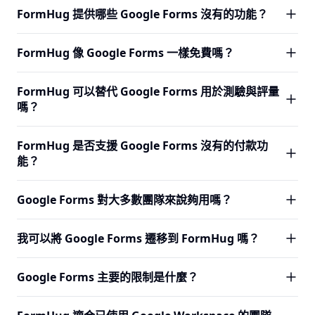
FormHug 是唯一從根本上就是 AI 原生的主流表單建立器。
FormHug 提供哪些 Google Forms 沒有的功能？
驗計分，以及對外查詢 — 這些都是 Google Forms 在任何方
你可以從日常語言描述生成完整表單，然後精調欄位、邏輯
案中都未提供的功能。
與文案。Google Forms 需要逐欄位手動設定，在任何方案
有幾個重要功能：從提示詞的 AI 表單建立、用於一次一問對
FormHug 像 Google Forms 一樣免費嗎？
中都沒有 AI 輔助。
話式體驗的卡片版面、30+ 欄位類型對比 Google Forms 的
約 10 種、內建付款收取、日曆式預約、供受訪者自助查詢
是的。FormHug 有免費方案，包含每月 3,000 筆提交、不
FormHug 可以替代 Google Forms 用於測驗與評量
的對外查詢、測驗的證書與雷達圖報告、對 AI Agent 的
限表單、不限協作人數與完整 AI 表單建立器。Google
嗎？
MCP 支援，以及不帶 Google 視覺識別的完整自訂品牌。
Forms 無限制且免費，但提供的功能遠少於 FormHug。
FormHug 免費版是為真實使用而設計的，不只是基本收集。
可以，而且功能更全面。Google Forms 支援基本的對錯測
FormHug 是否支援 Google Forms 沒有的付款功
驗計分。FormHug 還提供每題積分值、答案解析、結果證
能？
書、AI 生成的分數範圍回饋、人格風格流程，以及評量的雷
達圖輸出。如果計分品質和結果呈現很重要，FormHug 是更
是的。FormHug 內建 Stripe 整合的付款欄位，支援活動報
Google Forms 對大多數團隊來說夠用嗎？
強的選擇。
名費、訂金與商品銷售。Google Forms 完全沒有付款功能
— 使用 Google Forms 的團隊通常需要透過另一個工具來收
Google Forms 非常適合簡單的內部問卷和基本資料收集，
我可以將 Google Forms 遷移到 FormHug 嗎？
取付款。
尤其是當你的工作流程直接輸出到 Google 試算表時。當你
需要品牌化表單、卡片版面、付款、預約、進階測驗結果、
目前無法直接一鍵匯入。現有的方法是 AI 輔助重建：使用公
Google Forms 主要的限制是什麼？
30+ 欄位類型或任何 AI 輔助時，它就顯得力不從心了。一旦
開的 Google Form URL 作為參考，讓 FormHug 用 AI 生成
你的需求超出簡單收集，FormHug 是更合適的選擇。
新版本。標準欄位類型和基本邏輯能很好地轉移；複雜的自
Google Forms 在幾個方面有所限制：約 10 種欄位類型對比